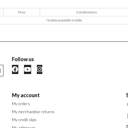
Price
Combinations
No data available in table
Follow us
My account
My orders
My merchandise returns
My credit slips
My addresses