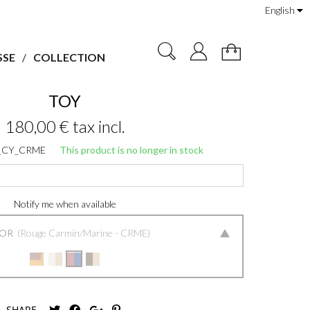
English
SSE
COLLECTION
TOY
180,00 €
tax incl.
_CY_CRME
This product is no longer in stock
Notify me when available
LOR
Rouge Carmin/Marine - CRME
SHARE