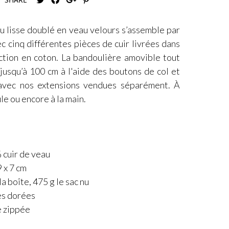
u lisse doublé en veau velours s’assemble par
 cinq différentes pièces de cuir livrées dans
tion en coton. La bandoulière amovible tout
 jusqu’à 100 cm à l'aide des boutons de col et
avec nos extensions vendues séparément. À
ule ou encore à la main.
 cuir de veau
 x 7 cm
la boîte, 475 g le sac nu
es dorées
e zippée
é