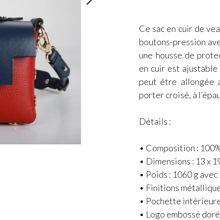
Ce sac en cuir de vea
boutons-pression avec
une housse de protec
en cuir est ajustable
peut être allongée 
porter croisé, à l’épa
Détails :
• Composition : 100%
• Dimensions : 13 x 19
• Poids : 1060 g avec 
• Finitions métalliqu
• Pochette intérieur
• Logo embossé dor