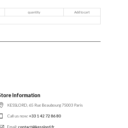
quantity
Add to cart
Store Information
KESSLORD, 65 Rue Beaubourg 75003 Paris
Call us now:
+33 1 42 72 86 80
Email:
contact@kesslord.fr