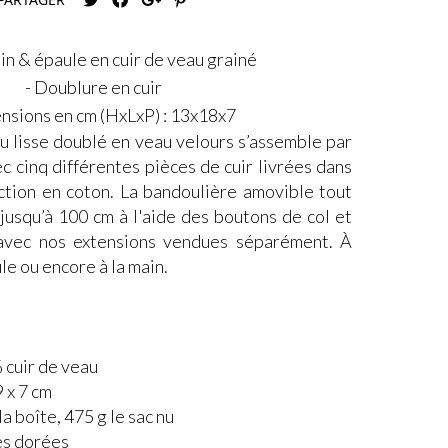
in & épaule en cuir de veau grainé
- Doublure en cuir
nsions en cm (HxLxP) : 13x18x7
u lisse doublé en veau velours s’assemble par
 cinq différentes pièces de cuir livrées dans
tion en coton. La bandoulière amovible tout
 jusqu’à 100 cm à l'aide des boutons de col et
avec nos extensions vendues séparément. À
ule ou encore à la main.
 cuir de veau
 x 7 cm
la boîte, 475 g le sac nu
es dorées