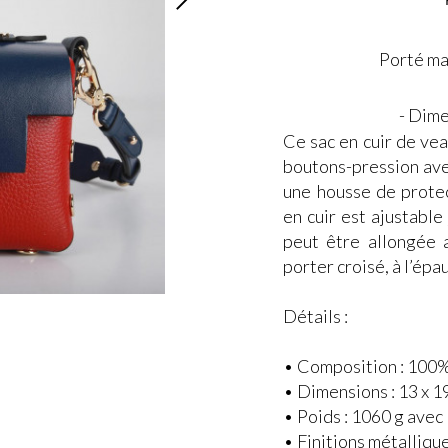
Porté ma
- Dime
Ce sac en cuir de vea
boutons-pression avec
une housse de protec
en cuir est ajustable
peut être allongée 
porter croisé, à l’épa
Détails :
• Composition : 100%
• Dimensions : 13 x 19
• Poids : 1060 g avec 
• Finitions métalliqu