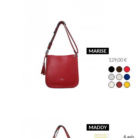
MARISE
129,00 €
MADDY
4 avis