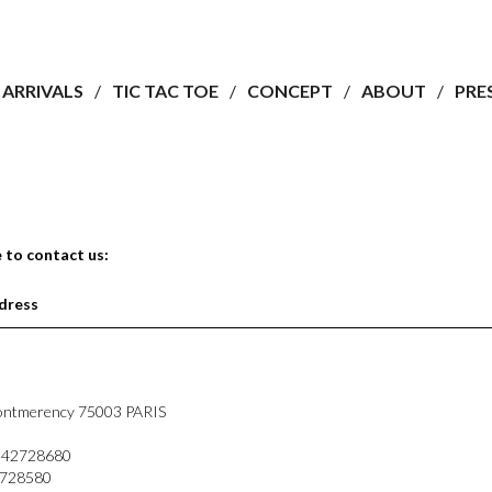
ARRIVALS
TIC TAC TOE
CONCEPT
ABOUT
PRE
e to contact us:
dress
ontmerency
75003
PARIS
142728680
2728580