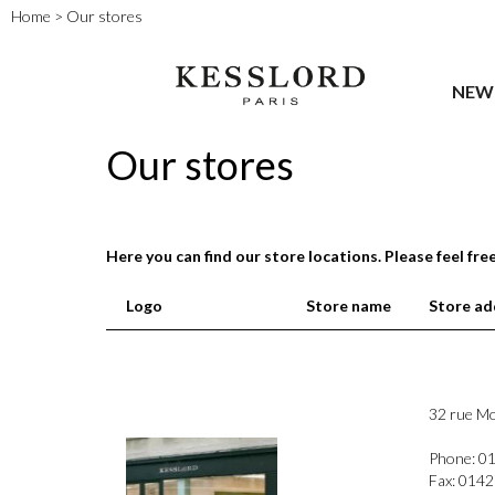
Home
>
Our stores
NEW 
Our stores
Here you can find our store locations. Please feel fre
Logo
Store name
Store ad
32 rue M
Phone: 0
Fax: 014