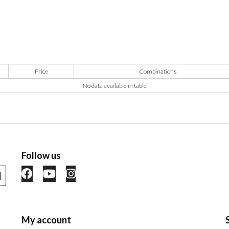
Price
Combinations
No data available in table
Follow us
My account