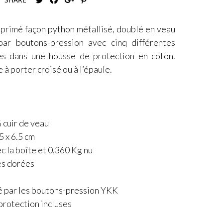
mprimé façon python métallisé, doublé en veau
par boutons-pression avec cinq différentes
ées dans une housse de protection en coton.
 à porter croisé ou à l’épaule.
 cuir de veau
5 x 6.5 cm
c la boîte et 0,360 Kg nu
es dorées
é
é par les boutons-pression YKK
protection incluses