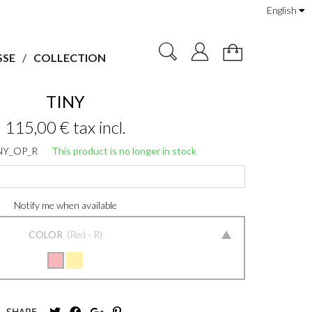
English
SSE
COLLECTION
TINY
115,00 €
tax incl.
NY_OP_R
This product is no longer in stock
Notify me when available
COLOR
Red - R
SHARE