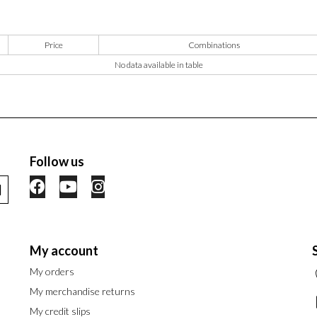
Price
Combinations
No data available in table
Follow us
My account
My orders
My merchandise returns
My credit slips