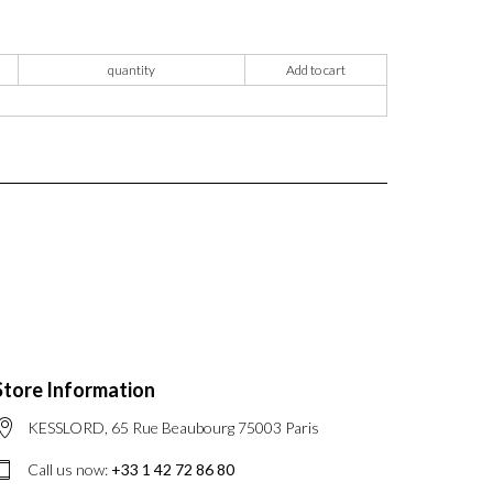
quantity
Add to cart
Store Information
KESSLORD, 65 Rue Beaubourg 75003 Paris
Call us now:
+33 1 42 72 86 80