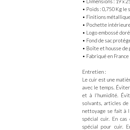
• Dimensions : 19 x 25
• Poids : 0,750 Kg le 
• Finitions métalliqu
• Pochette intérieur
• Logo embossé dor
• Fond de sac protég
• Boîte et housse de 
• Fabriqué en France
Entretien :
Le cuir est une matiè
avec le temps. Éviter 
et à l'humidité. Évi
solvants, articles d
nettoyage se fait à l
spécial cuir. En cas
spécial pour cuir. 