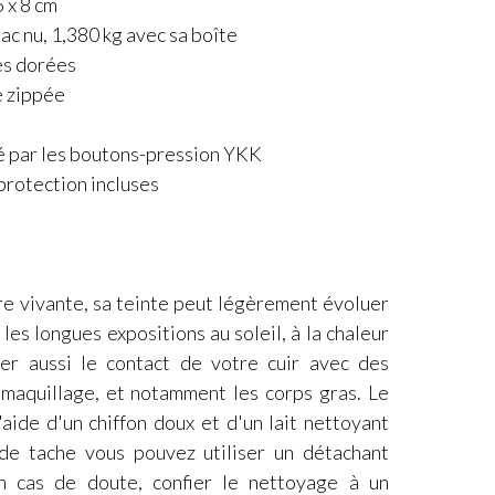
 x 8 cm
sac nu, 1,380 kg avec sa boîte
es dorées
e zippée
é
é par les boutons-pression YKK
protection incluses
re vivante, sa teinte peut légèrement évoluer
les longues expositions au soleil, à la chaleur
ter aussi le contact de votre cuir avec des
e maquillage, et notamment les corps gras. Le
'aide d'un chiffon doux et d'un lait nettoyant
 de tache vous pouvez utiliser un détachant
En cas de doute, confier le nettoyage à un