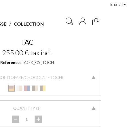
English
SSE
COLLECTION
TAC
255,00 €
tax incl.
Reference:
TAC-K_CY_TOCH
OR
TOPAZE/CHOCOLAT - TOCH
QUANTITY
1