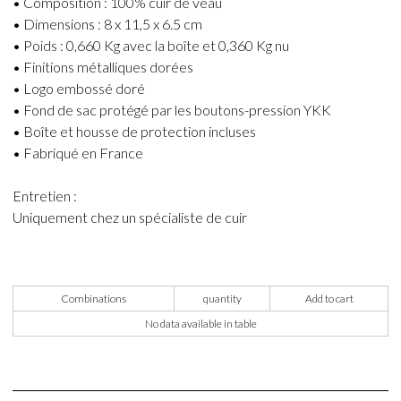
• Composition : 100% cuir de veau
• Dimensions : 8 x 11,5 x 6.5 cm
• Poids : 0,660 Kg avec la boîte et 0,360 Kg nu
• Finitions métalliques dorées
• Logo embossé doré
• Fond de sac protégé par les boutons-pression YKK
• Boîte et housse de protection incluses
• Fabriqué en France
Entretien :
Uniquement chez un spécialiste de cuir
Combinations
quantity
Add to cart
No data available in table