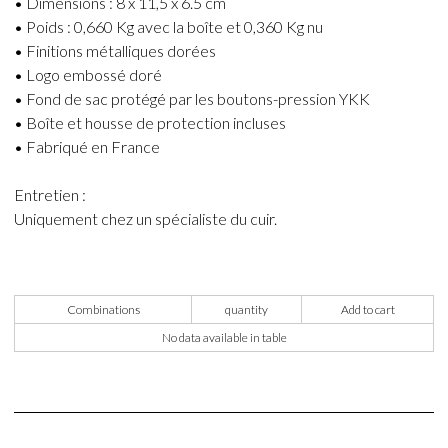
• Dimensions : 8 x 11,5 x 6.5 cm
• Poids : 0,660 Kg avec la boîte et 0,360 Kg nu
• Finitions métalliques dorées
• Logo embossé doré
• Fond de sac protégé par les boutons-pression YKK
• Boîte et housse de protection incluses
• Fabriqué en France
Entretien :
Uniquement chez un spécialiste du cuir.
Combinations
quantity
Add to cart
No data available in table