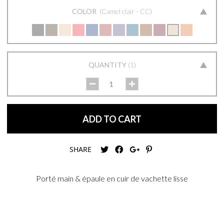
COLOR
Camel clair - CC
QUANTITY
1
ADD TO CART
SHARE
Porté main & épaule en cuir de vachette lisse