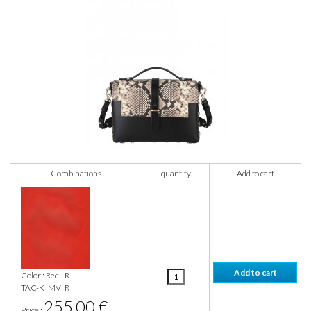
Combinations
quantity
Add to cart
Color : Red - R
TAC-K_MV_R
255,00 €
Price :