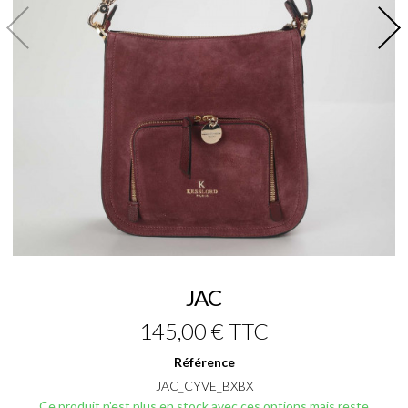
JAC
145,00 €
TTC
Référence
JAC_CYVE_BXBX
Ce produit n'est plus en stock avec ces options mais reste