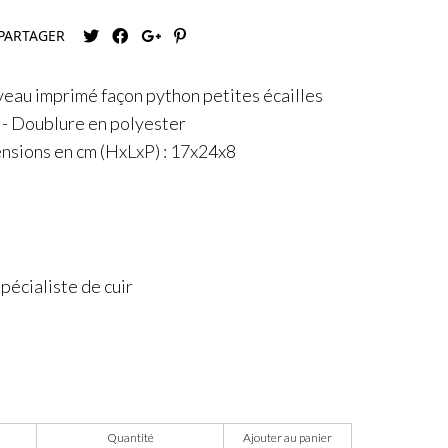
PARTAGER
veau imprimé façon python petites écailles
- Doublure en polyester
nsions en cm (HxLxP) : 17x24x8
écialiste de cuir
Quantité
Ajouter au panier