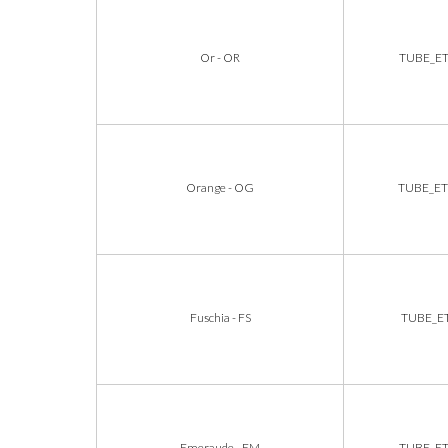
Or - OR
TUBE_E
Orange - OG
TUBE_E
Fuschia - FS
TUBE_E
Emeraude - EM
TUBE_E