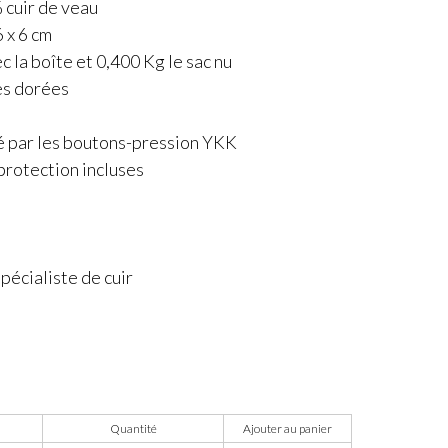
 cuir de veau
 x 6 cm
c la boîte et 0,400 Kg le sac nu
es dorées
é
é par les boutons-pression YKK
protection incluses
écialiste de cuir
Quantité
Ajouter au panier