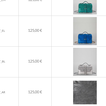
125,00 €
T_EL
125,00 €
T_BL
125,00 €
T_AR