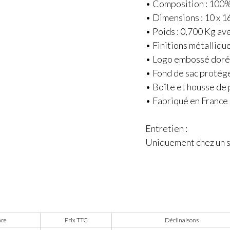
• Composition : 100%
• Dimensions : 10 x 16
• Poids : 0,700 Kg ave
• Finitions métalliqu
• Logo embossé dor
• Fond de sac protég
• Boîte et housse de 
• Fabriqué en France
Entretien :
Uniquement chez un sp
nce
Prix TTC
Déclinaisons