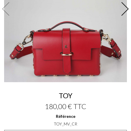
TOY
180,00 €
TTC
Référence
TOY_MV_CR