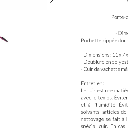
Porte-c
- Dim
Pochette zippée doub
- Dimensions : 11 x 7 
- Doublure en polyes
- Cuir de vachette mé
Entretien :
Le cuir est une matiè
avec le temps. Éviter 
et à l'humidité. Évi
solvants, articles d
nettoyage se fait à l
spécial cuir. En cas