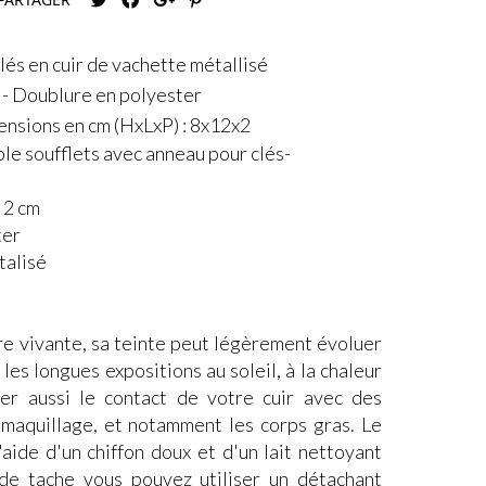
lés en cuir de vachette métallisé
- Doublure en polyester
ensions en cm (HxLxP) : 8x12x2
le soufflets avec anneau pour clés-
x 2 cm
ter
talisé
re vivante, sa teinte peut légèrement évoluer
les longues expositions au soleil, à la chaleur
ter aussi le contact de votre cuir avec des
e maquillage, et notamment les corps gras. Le
'aide d'un chiffon doux et d'un lait nettoyant
 de tache vous pouvez utiliser un détachant