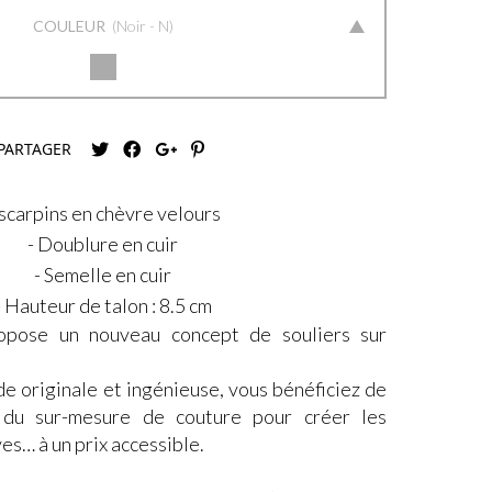
COULEUR
Noir - N
PARTAGER
scarpins en chèvre velours
- Doublure en cuir
- Semelle en cuir
- Hauteur de talon : 8.5 cm
pose un nouveau concept de souliers sur
e originale et ingénieuse, vous bénéficiez de
 du sur-mesure de couture pour créer les
es… à un prix accessible.