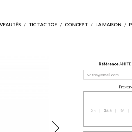
VEAUTÉS
TIC TAC TOE
CONCEPT
LA MAISON
P
Référence
ANITE
Prévene
35
35.5
36