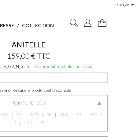
Français
RESSE
COLLECTION
ANITELLE
159,00 €
TTC
LLE_GV_N_35.5
Ce produit n'est plus en stock
z-moi lorsque le produit est disponible
POINTURE
35.5
36.5
37
37.5
38
38.5
39
39.5
40
40.5
41
35.5