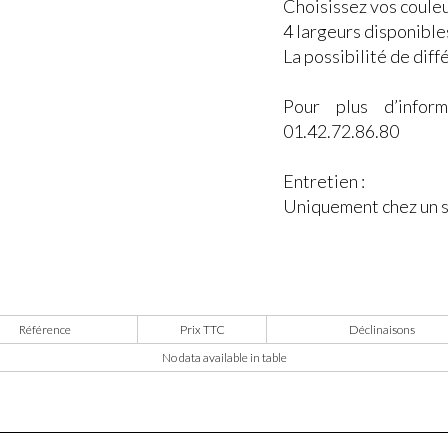
Choisissez vos couleur
4 largeurs disponibles
La possibilité de diff
Pour plus d’infor
01.42.72.86.80
Entretien :
Uniquement chez un sp
Référence
Prix TTC
Déclinaisons
No data available in table