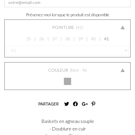
Prévenez-moi lorsque le produit est disponible
POINTURE
41
35
36
37
38
39
40
41
COULEUR
Noir - N
PARTAGER
Baskets en agneau souple
- Doublure en cuir