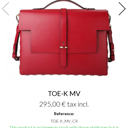
TOE-K MV
295,00 €
tax incl.
Reference:
TOE-K_MV_CR
This product is no longer in stock with those attributes but is