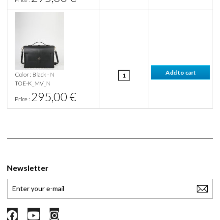
Color : Black - N
TOE-K_MV_N
295,00 €
Price :
Newsletter