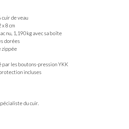
 cuir de veau
 x 8 cm
sac nu, 1,190 kg avec sa boîte
es dorées
e zippée
é
é par les boutons-pression YKK
protection incluses
écialiste du cuir.