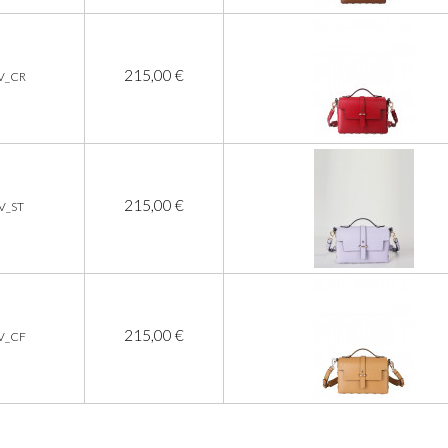
215,00 €
V_CR
215,00 €
V_ST
215,00 €
V_CF