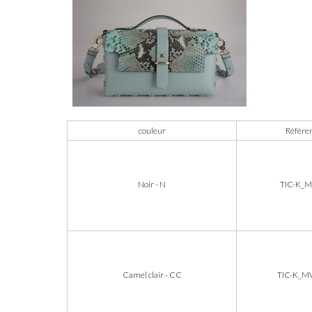
couleur
Référe
Noir - N
TIC-K_
Camel clair - CC
TIC-K_M