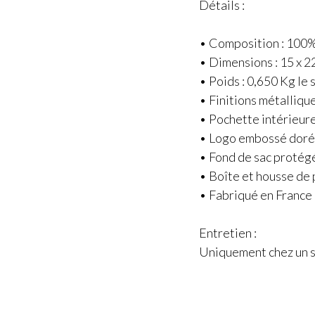
Détails :
• Composition : 100%
• Dimensions : 15 x 22
• Poids : 0,650 Kg le 
• Finitions métalliqu
• Pochette intérieur
• Logo embossé dor
• Fond de sac protég
• Boîte et housse de 
• Fabriqué en France
Entretien :
Uniquement chez un sp