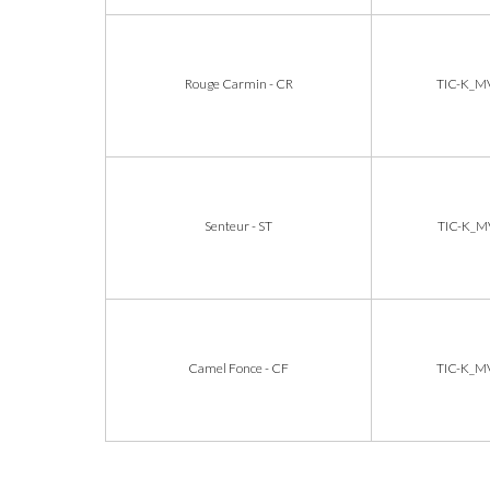
Rouge Carmin - CR
TIC-K_M
Senteur - ST
TIC-K_M
Camel Fonce - CF
TIC-K_M