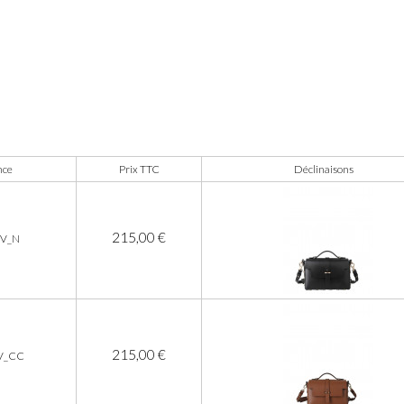
nce
Prix TTC
Déclinaisons
215,00 €
MV_N
215,00 €
V_CC